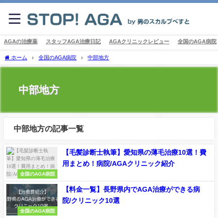
AGAの治療薬
スタッフAGA治療日記
AGAクリニックレビュー
全国のAGA病院
ホーム
全国のAGA病院
中部地方
中部地方
中部地方の記事一覧
【毛髪診断士執筆】愛知県の薄毛治療10選！費
用まとめ！病院/AGAクリニック紹介
全国のAGA病院
【料金一覧】長野県内でAGA治療ができる病
院/クリニック10選
全国のAGA病院