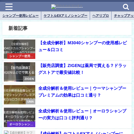
シャンプー使用レビュー
ケフトルEXアミノシャンプー
ヘアリプロ
チャップアッ
新着記事
【全成分解析】M3040シャンプーの使用感レビ
ュー＆口コミ
シャンプー使用レ
ビュー
【販売店調査】ZIGENは薬局で買える？ドラッ
グストアで最安値比較！
ZIGEN
全成分解析＆使用レビュー｜ウーマシャンプー
プレミアムの効果は口コミ通り？
UMA
全成分解析＆使用レビュー｜オーロラシャンプ
ーの実力は口コミ評判通り？
オーロラシャンプ
ー
【成分解析】ケフトルEXアミノシャンプーに