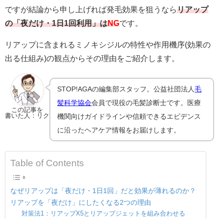
ですが結論から申し上げれば発毛効果を狙うなら
リアップ
の「夜だけ・1日1回利用」は
NG
です。
リアップに含まれるミノキシジルの特性や作用機序(効果の
出る仕組み)の観点からその理由をご紹介します。
STOP!AGAの編集部スタッフ。公益社団法人
毛
髪科学協会
会員で現役の毛髪診断士です。医療
この記事を
書いた人：リク
機関向けガイドラインや信頼できるエビデンス
に沿ったヘアケア情報をお届けします。
Table of Contents
なぜリアップは「夜だけ・1日1回」だと効果が薄れるのか？
リアップを「夜だけ」にしたくなる2つの理由
対策法1：リアップX5とリアップジェットを組み合わせる