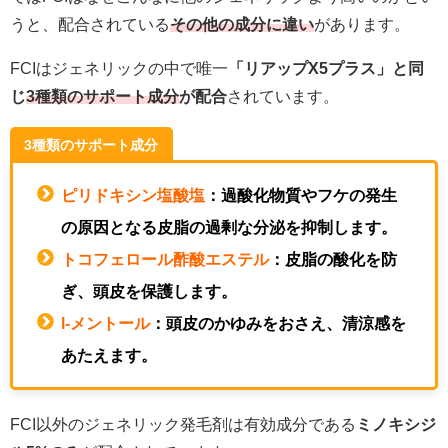
うと、配合されている
その他の成分に違い
があります。
FCIはジェネリックの中で唯一
「リアップX5プラス」と同
じ
3種類のサポート成分
が配合
されています。
3種類のサポート成分
ピリドキシン塩酸塩
：過酸化物質やフケの発生
の原因となる皮脂の過剰な分泌を抑制します。
トコフェロール酢酸エステル
：皮脂の酸化を防
ぎ、頭皮を保護します。
l-メントール
：頭皮のかゆみをおさえ、清涼感を
あたえます。
FCI以外のジェネリック発毛剤は有効成分である
ミノキシジ