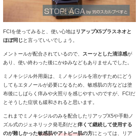
FCIを使ってみると、使い心地は
リアップX5プラスネオと
ほぼ同じ
と言っていいでしょう。
メントールが配合されているので、
スーッとした清涼感
が
あり、使い終わった後にかゆみなどもありませんでした。
ミノキシジル外用薬は、ミノキシジルを溶かすためにどう
してもエタノールが必要になるため、敏感肌の方などは塗
布後にしばらく痒みや火照りを感じやすいのですが、FCIだ
とそうした症状も緩和されると思います。
これまでミノキシジルのみを配合したリアップX5や手動ノ
ズル式のジェネリック発毛剤だと
痒くて継続して使用する
のが難しかった
敏感肌
や
アトピー肌
の方
にとっては、リア