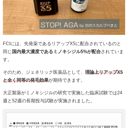
FCIには、先発薬であるリアップX5に配合されているのと
同じ
国内最大濃度であるミノキシジル5%が配合
されていま
す。
そのため、ジェネリック医薬品として、
理論上リアップX5
と全く同等の発毛効果
が期待できます。
大正製薬がミノキシジルの研究で実施した臨床試験では24
週と52週の長期投与試験が実施されました。