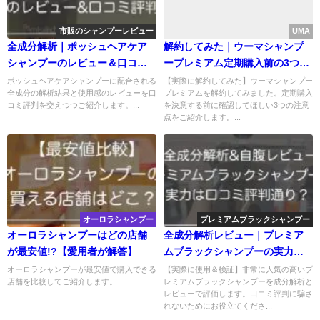
市販のシャンプーレビュー
UMA
全成分解析｜ポッシュヘアケア
解約してみた｜ウーマシャンプ
シャンプーのレビュー＆口コミ
ープレミアム定期購入前の3つの
評判
注意点
ポッシュヘアケアシャンプーに配合される
【実際に解約してみた】ウーマシャンプー
全成分の解析結果と使用感のレビューを口
プレミアムを解約してみました。定期購入
コミ評判を交えつつご紹介します。...
を決意する前に確認してほしい3つの注意
点をご紹介します。...
オーロラシャンプー
プレミアムブラックシャンプー
オーロラシャンプーはどの店舗
全成分解析レビュー｜プレミア
が最安値!?【愛用者が解答】
ムブラックシャンプーの実力は
口コミ評判通り？
オーロラシャンプーが最安値で購入できる
【実際に使用＆検証】非常に人気の高いプ
店舗を比較してご紹介します。...
レミアムブラックシャンプーを成分解析と
レビューで評価します。口コミ評判に騙さ
れないためにお役立てくださ...