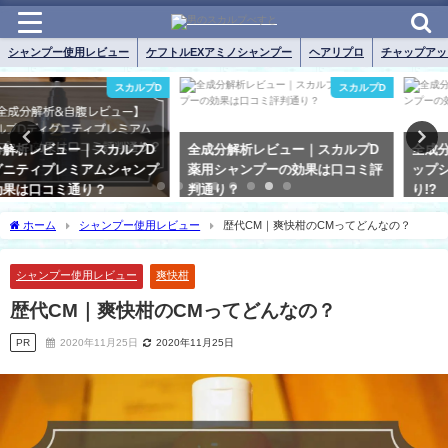
シャンプー使用レビュー
ケフトルEXアミノシャンプー
ヘアリプロ
チャップアッ
スカルプD
チャップアップ
全成分解析レビュー｜スカルプD
全成分解析レビュー｜チャップア
薬用シャンプーの効果は口コミ評
ップシャンプーの効果は口コミ通
判通り？
り!?
ホーム
シャンプー使用レビュー
歴代CM｜爽快柑のCMってどんなの？
シャンプー使用レビュー
爽快柑
歴代CM｜爽快柑のCMってどんなの？
PR
2020年11月25日
2020年11月25日