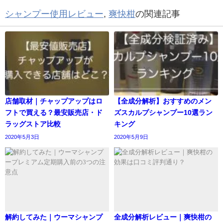
シャンプー使用レビュー
,
爽快柑
の関連記事
店舗取材｜チャップアップはロ
【全成分解析】おすすめのメン
フトで買える？最安販売店・ド
ズスカルプシャンプー10選ラン
ラッグストア比較
キング
2020年5月3日
2020年5月9日
解約してみた｜ウーマシャンプ
全成分解析レビュー｜爽快柑の