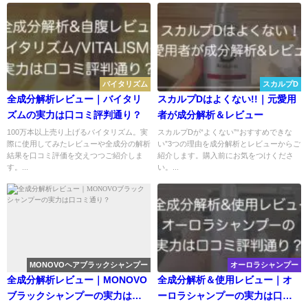
バイタリズム
スカルプD
全成分解析レビュー｜バイタリ
スカルプDはよくない!!｜元愛用
ズムの実力は口コミ評判通り？
者が成分解析＆レビュー
100万本以上売り上げるバイタリズム。実
スカルプDが“よくない”“おすすめできな
際に使用してみたレビューや全成分の解析
い”3つの理由を成分解析とレビューからご
結果を口コミ評価を交えつつご紹介しま
紹介します。購入前にお気をつけくださ
す。...
い。...
MONOVOヘアブラックシャンプー
オーロラシャンプー
全成分解析レビュー｜MONOVO
全成分解析＆使用レビュー｜オ
ブラックシャンプーの実力は口
ーロラシャンプーの実力は口コ