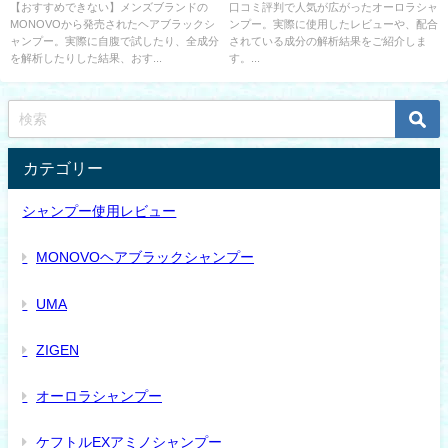
コミ通り？
ミ評判通り？
【おすすめできない】メンズブランドの
口コミ評判で人気が広がったオーロラシャ
MONOVOから発売されたヘアブラックシ
ンプー。実際に使用したレビューや、配合
ャンプー。実際に自腹で試したり、全成分
されている成分の解析結果をご紹介しま
を解析したりした結果、おす...
す。...
カテゴリー
シャンプー使用レビュー
MONOVOヘアブラックシャンプー
UMA
ZIGEN
オーロラシャンプー
ケフトルEXアミノシャンプー