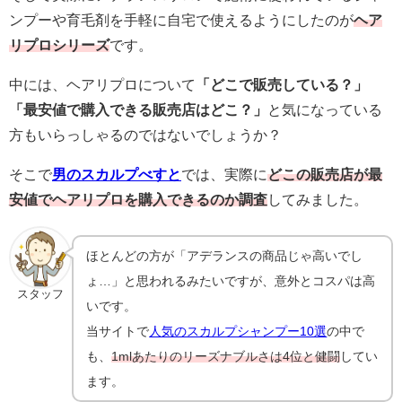
ンプーや育毛剤を手軽に自宅で使えるようにしたのが
ヘア
リプロシリーズ
です。
中には、ヘアリプロについて
「どこで販売している？」
「最安値で購入できる販売店はどこ？」
と気になっている
方もいらっしゃるのではないでしょうか？
そこで
男のスカルプべすと
では、実際に
どこの販売店が最
安値でヘアリプロを購入できるのか調査
してみました。
ほとんどの方が「アデランスの商品じゃ高いでし
ょ…」と思われるみたいですが、意外とコスパは高
スタッフ
いです。
当サイトで
人気のスカルプシャンプー10選
の中で
も、
1mlあたりのリーズナブルさは4位と健闘
してい
ます。