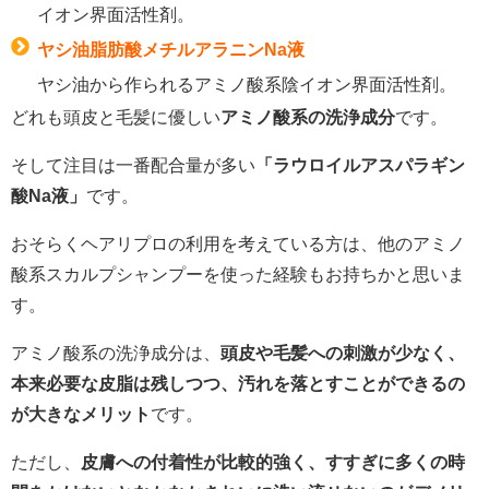
イオン界面活性剤。
ヤシ油脂肪酸メチルアラニンNa液
ヤシ油から作られるアミノ酸系陰イオン界面活性剤。
どれも頭皮と毛髪に優しい
アミノ酸系の洗浄成分
です。
そして注目は一番配合量が多い
「ラウロイルアスパラギン
酸Na液」
です。
おそらくヘアリプロの利用を考えている方は、他のアミノ
酸系スカルプシャンプーを使った経験もお持ちかと思いま
す。
アミノ酸系の洗浄成分は、
頭皮や毛髪への刺激が少なく、
本来必要な皮脂は残しつつ、汚れを落とすことができるの
が大きなメリット
です。
ただし、
皮膚への付着性が比較的強く、すすぎに多くの時