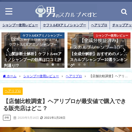
シャンプー使用レビュー
ケフトルEXアミノシャンプー
ヘアリプロ
チャップアッ
シャンプー使用レビュー
プレミアムブラックシャンプー
【全成分解析】おすすめのメンズ
全成分解析レビュー｜プレミアム
スカルプシャンプー10選ランキン
ブラックシャンプーの実力は口コ
グ
ミ評判通り？
ホーム
シャンプー使用レビュー
ヘアリプロ
【店舗比較調査】ヘアリプ
ロが最安値で購入できる販売店はどこ？
ヘアリプロ
【店舗比較調査】ヘアリプロが最安値で購入でき
る販売店はどこ？
PR
2020年5月16日
2021年1月28日